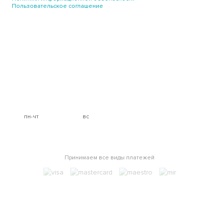
Пользовательское соглашение
О нас
Услуги
Цены
Врачи
Отзывы
Контакты
Недорубова д 10, этаж 1, помещение 8
120-32-03
+7 (495)
пн-чт
10:00 до 22:00
вс
до 21:00
info@scandi-med.su
Принимаем все виды платежей